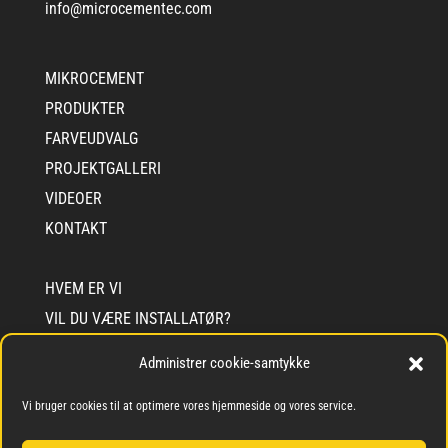
info@microcementec.com
MIKROCEMENT
PRODUKTER
FARVEUDVALG
PROJEKTGALLERI
VIDEOER
KONTAKT
HVEM ER VI
VIL DU VÆRE INSTALLATØR?
VIL DU VÆRE FORHANDLER?
Administrer cookie-samtykke
SOLIDARITETSSIGIL
Vi bruger cookies til at optimere vores hjemmeside og vores service.
INFO CEMENTEC