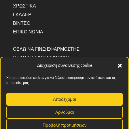
ΧΡΩΣΤΙΚΑ
ΓΚΑΛΕΡΙ
ΒΊΝΤΕΟ
ΕΠΙΚΟΙΝΩΝΙΑ
ΘΕΛΩ ΝΑ ΓΙΝΩ ΕΦΑΡΜΟΣΤΗΣ
ΘΕΛΩ ΝΑ ΓΙΝΩ ΕΜΠΟΡΟΣ
Διαχείριση συναίνεσης cookie
ΠΛΗΡΟΦΟΡΊΕΣ CEMENTEC
ΠΟΙΟΙ ΕΊΜΑΣΤΕ
Χρησιμοποιούμε cookies για να βελτιστοποιήσουμε τον ιστότοπο και τις
ΣΦΡΑΓΊΔΑ ΚΟΙΝΩΝΙΚΉΣ ΔΈΣΜΕΥΣΗΣ
υπηρεσίες μας.
Αποδέχομαι
Αρνούμαι
ΠΟΛΙΤΙΚΗ ΑΠΟΡΡΗΤΟΥ
ΠΟΛΙΤΙΚΗ COOKIES
Προβολή προτιμήσεων