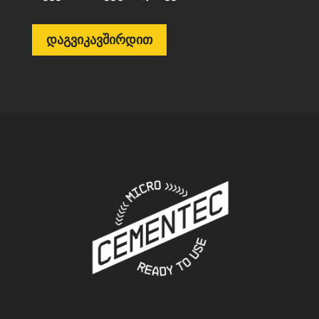
ᲓᲐᲒᲕᲘᲙᲐᲕᲨᲘᲠᲓᲘᲗ