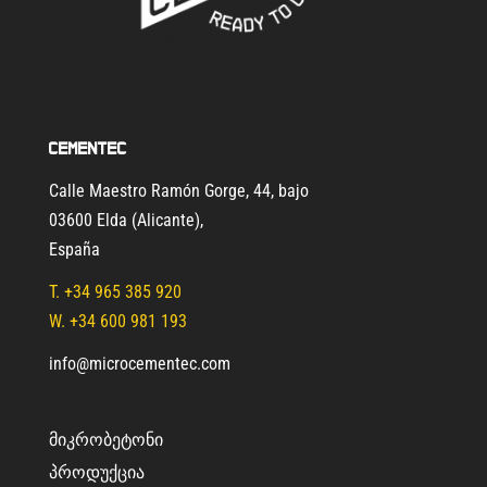
Cementec
Calle Maestro Ramón Gorge, 44, bajo
03600 Elda (Alicante)
,
España
T.
+34 965 385 920
W. +34 600 981 193
info@microcementec.com
ᲛᲘᲙᲠᲝᲑᲔᲢᲝᲜᲘ
ᲞᲠᲝᲓᲣᲥᲪᲘᲐ