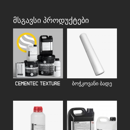
ᲛᲡᲒᲐᲕᲡᲘ ᲞᲠᲝᲓᲣᲥᲢᲔᲑᲘ
CEMENTEC TEXTURE
ᲑᲝᲭᲙᲝᲕᲐᲜᲘ ᲑᲐᲓᲔ