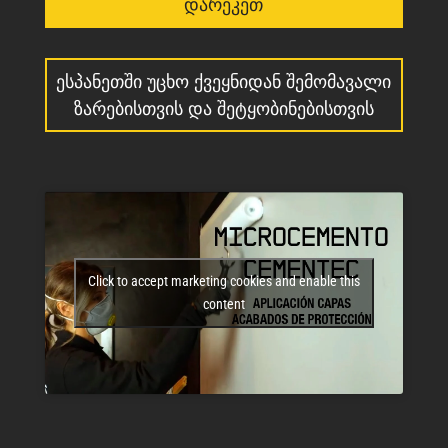
ᲓᲐᲠᲔᲙᲔᲗ
ᲔᲡᲞᲐᲜᲔᲗᲨᲘ ᲣᲪᲮᲝ ᲥᲕᲔᲧᲜᲘᲓᲐᲜ ᲨᲔᲛᲝᲛᲐᲕᲐᲚᲘ
ᲖᲐᲠᲔᲑᲘᲡᲗᲕᲘᲡ ᲓᲐ ᲨᲔᲢᲧᲝᲑᲘᲜᲔᲑᲘᲡᲗᲕᲘᲡ
Click to accept marketing cookies and enable this
content