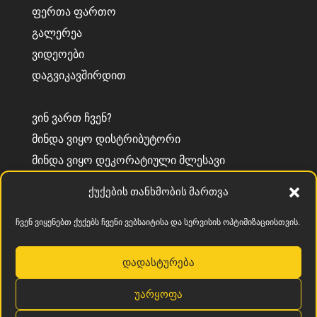
ᲤᲔᲠᲗᲐ ᲤᲐᲠᲗᲝ
ᲒᲐᲚᲔᲠᲔᲐ
ᲕᲘᲓᲔᲝᲔᲑᲘ
ᲓᲐᲒᲕᲘᲙᲐᲕᲨᲘᲠᲓᲘᲗ
ᲕᲘᲜ ᲕᲐᲠᲗ ᲩᲕᲔᲜ?
ᲛᲘᲜᲓᲐ ᲕᲘᲧᲝ ᲓᲘᲡᲢᲠᲘᲑᲣᲢᲝᲠᲘ
ᲛᲘᲜᲓᲐ ᲕᲘᲧᲝ ᲓᲔᲙᲝᲠᲐᲢᲘᲣᲚᲘ ᲛᲚᲔᲡᲐᲕᲘ
ᲘᲜᲤᲝᲠᲛᲐᲪᲘᲐ CEMENTEC
ქუქების თანხმობის მართვა
ᲡᲝᲚᲘᲓᲐᲠᲝᲑᲘᲡ ᲕᲐᲚᲓᲔᲑᲣᲚᲔᲑᲐ
ჩვენ ვიყენებთ ქუქებს ჩვენი ვებსაიტისა და სერვისის ოპტიმიზაციისთვის.
დადასტურება
უარყოფა
კონფიდენციალურობის პოლიტიკა