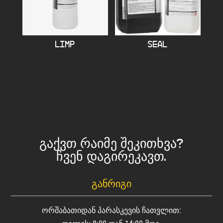
LIMP
SEAL
გაქვთ რაიმე შეკითხვა?
ჩვენ დაგირეკავთ.
ᲒᲐᲜᲠᲘᲒᲘ
ორშაბათიდან პარასკევის ჩათვლით: