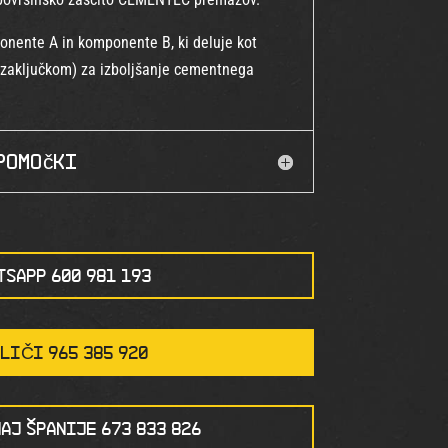
ponente A in komponente B, ki deluje kot
m zaključkom) za izboljšanje cementnega
pomočki
TSAPP 600 981 193
LIČI 965 385 920
AJ ŠPANIJE 673 833 826