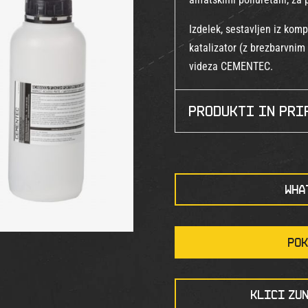
Izdelek, sestavljen iz kom
katalizator (z brezbarvni
videza CEMENTEC.
Produkti in pri
WHA
POK
KLICI ZUN