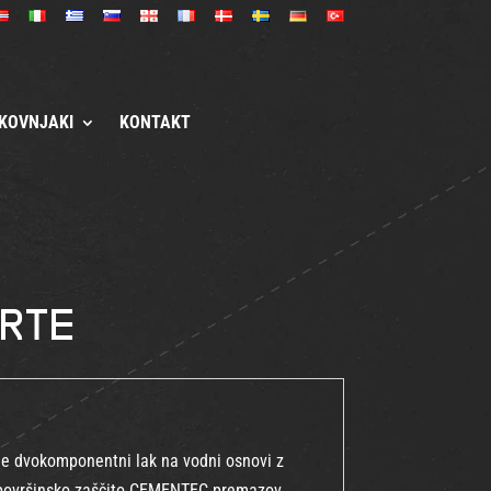
KOVNJAKI
KONTAKT
orte
 dvokomponentni lak na vodni osnovi z
a površinsko zaščito CEMENTEC premazov.