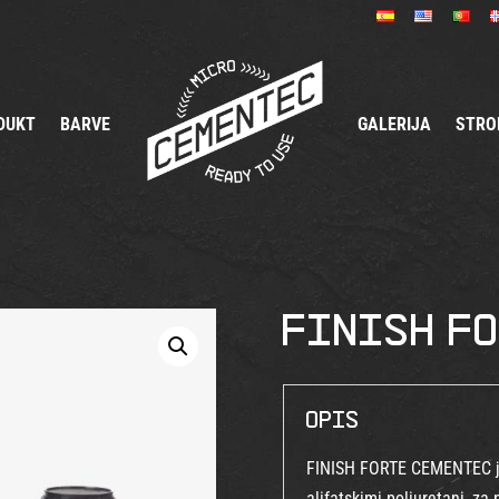
DUKT
BARVE
GALERIJA
STRO
Finish F
Opis
FINISH FORTE CEMENTEC je
alifatskimi poliuretani, z