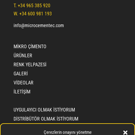
T.
+34 965 385 920
W. +34 600 981 193
info@microcementec.com
MIKRO ÇIMENTO
ÜRÜNLER
RENK YELPAZESI
GALERI
VIDEOLAR
İLETIŞIM
UYGULAYICI OLMAK ISTIYORUM
DISTRIBÜTÖR OLMAK ISTIYORUM
CEMENTEC HAKKINDA BILGI
Çerezlerin onayını yönetme