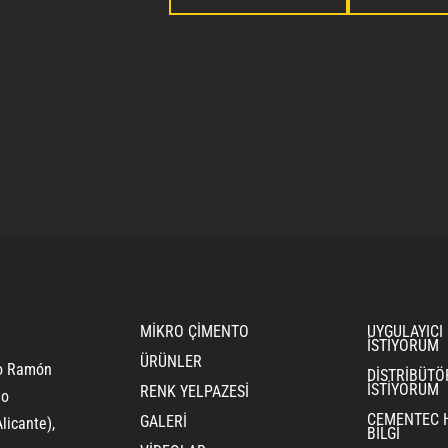
MIKRO ÇIMENTO
UYGULAYICI
ISTIYORUM
ÜRÜNLER
ro Ramón
DISTRIBÜT
ISTIYORUM
RENK YELPAZESI
jo
CEMENTEC 
GALERI
licante)
,
BILGI