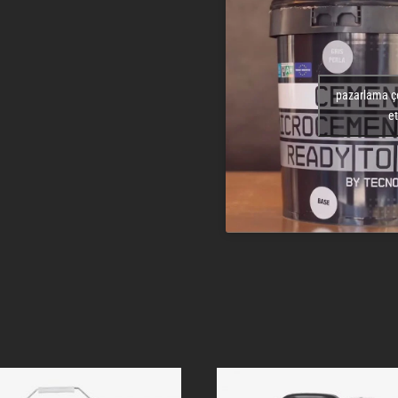
pazarlama çe
et