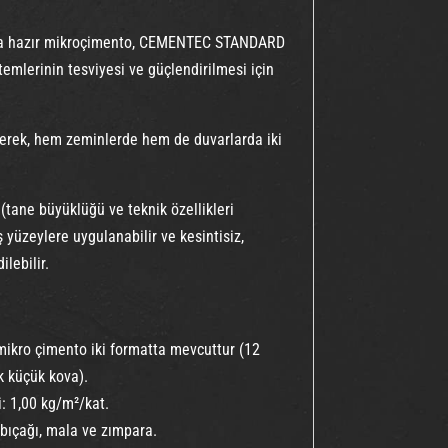
 hazır mikroçimento, CEMENTEC STANDARD
lerinin tesviyesi ve güçlendirilmesi için
enerek, hem zeminlerde hem de duvarlarda iki
(tane büyüklüğü ve teknik özellikleri
yüzeylere uygulanabilir ve kesintisiz,
lebilir.
kro çimento iki formatta mevcuttur (12
ık küçük kova).
: 1,00 kg/m²/kat.
bıçağı, mala ve zımpara.