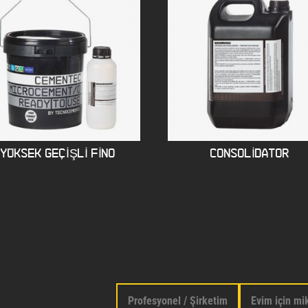
YÜKSEK GEÇIŞLI FINO
CONSOLIDATOR
Profesyonel / Şirketim
Evim için mi