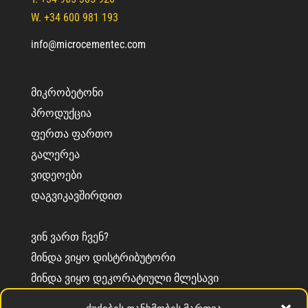
W. +34 600 981 193
info@microcementec.com
ᲛᲘᲙᲠᲝᲑᲔᲢᲝᲜᲘ
ᲞᲠᲝᲓᲣᲥᲪᲘᲐ
ᲤᲔᲠᲗᲐ ᲤᲐᲠᲗᲝ
ᲒᲐᲚᲔᲠᲔᲐ
ᲕᲘᲓᲔᲝᲔᲑᲘ
ᲓᲐᲒᲕᲘᲙᲐᲕᲨᲘᲠᲓᲘᲗ
ᲕᲘᲜ ᲕᲐᲠᲗ ᲩᲕᲔᲜ?
ᲛᲘᲜᲓᲐ ᲕᲘᲧᲝ ᲓᲘᲡᲢᲠᲘᲑᲣᲢᲝᲠᲘ
ᲛᲘᲜᲓᲐ ᲕᲘᲧᲝ ᲓᲔᲙᲝᲠᲐᲢᲘᲣᲚᲘ ᲛᲚᲔᲡᲐᲕᲘ
ᲘᲜᲤᲝᲠᲛᲐᲪᲘᲐ CEMENTEC