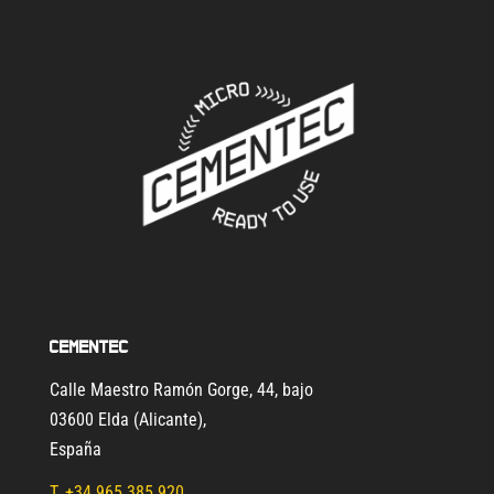
Cementec
Calle Maestro Ramón Gorge, 44, bajo
03600 Elda (Alicante)
,
España
T.
+34 965 385 920