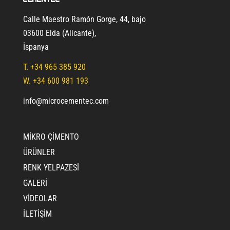
Calle Maestro Ramón Gorge, 44, bajo
03600 Elda (Alicante)
,
İspanya
T.
+34 965 385 920
W. +34 600 981 193
info@microcementec.com
MIKRO ÇIMENTO
ÜRÜNLER
RENK YELPAZESI
GALERI
VIDEOLAR
İLETIŞIM