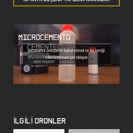
pazarlama çerezlerini kabul etmek ve bu içeriği
etkinleştirmek için tıklayın
İLGILI ÜRÜNLER