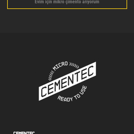
Evim için mikro çimento arıyorum
Cementec