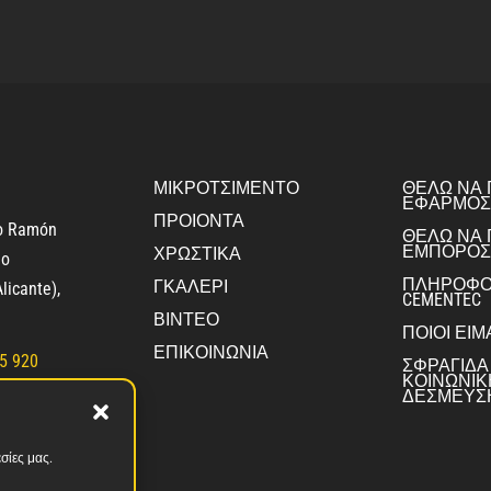
ΜΙΚΡΟΤΣΙΜΈΝΤΟ
ΘΕΛΩ ΝΑ 
ΕΦΑΡΜΟΣ
ΠΡΟΙΟΝΤΑ
ro Ramón
ΘΕΛΩ ΝΑ 
ΕΜΠΟΡΟΣ
ΧΡΩΣΤΙΚΑ
jo
ΠΛΗΡΟΦΟ
ΓΚΑΛΕΡΙ
licante)
,
CEMENTEC
ΒΊΝΤΕΟ
ΠΟΙΟΙ ΕΊ
ΕΠΙΚΟΙΝΩΝΙΑ
5 920
ΣΦΡΑΓΊΔΑ
ΚΟΙΝΩΝΙΚ
81 193
ΔΈΣΜΕΥΣ
ementec.com
σίες μας.