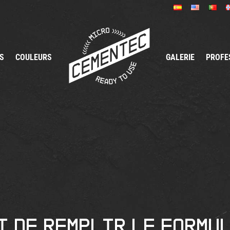
S
COULEURS
GALERIE
PROFE
i de remplir le formu