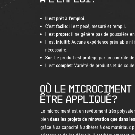
Il est prêt à l’emploi
.
C’est
facile
: il est pesé, mesuré et rempli.
Il est
propre
: il ne génère pas de poussière en
Il est
intuitif
: Aucune expérience préalable ni 
nécessaire.
Sûr
: Le produit est protégé par un contrôle de 
Il est
complet
: Variété de produits et de coule
Où le microciment
être appliqué?
Le microciment est un revêtement très polyvalent
bien
dans les projets de rénovation que dans le
grâce à sa capacité à adhérer à des matériaux pr