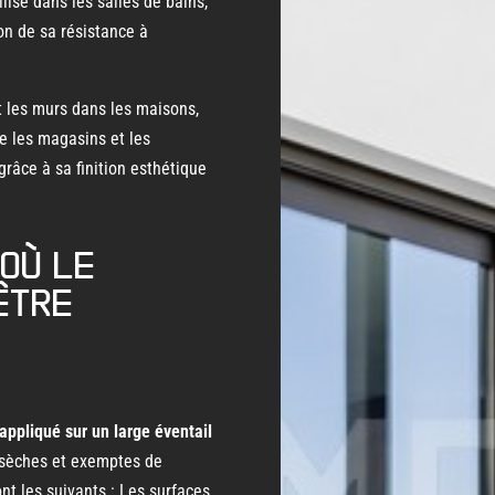
lisé dans les salles de bains,
son de sa résistance à
et les murs dans les maisons,
e les magasins et les
grâce à sa finition esthétique
 où le
être
appliqué sur un large éventail
, sèches et exemptes de
nt les suivants : Les surfaces