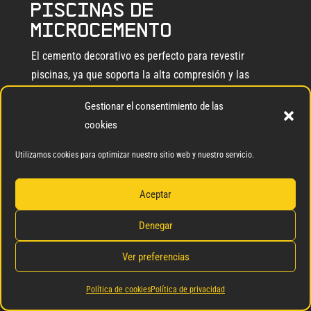
Piscinas de
microcemento
El cemento decorativo es perfecto para revestir
piscinas, ya que soporta la alta compresión y las
exigencias climáticas, proporcionando un acabado
Gestionar el consentimiento de las
estético y seguro, incluso en áreas que están en
cookies
constante contacto con el agua.
Utilizamos cookies para optimizar nuestro sitio web y nuestro servicio.
Microcemento para
suelos exteriores
Aceptar
Para suelos exteriores, el microcemento con granulado
Denegar
antideslizante es una excelente opción, especialmente
en espacios con agua. Además, existen soluciones
Ver preferencias
como el microcemento de alta resistencia, diseñado
Política de cookies
Política de privacidad
para soportar tráfico intenso y condiciones