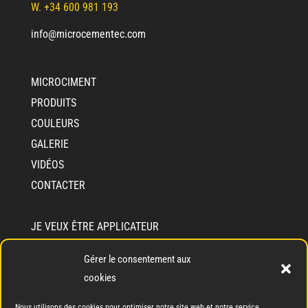
W. +34 600 981 193
info@microcementec.com
MICROCIMENT
PRODUITS
COULEURS
GALERIE
VIDÉOS
CONTACTER
JE VEUX ÊTRE APPLICATEUR
JE VEUX DEVENIR DISTRIBUTEUR
Gérer le consentement aux
INFORMATIONS SUR CEMENTEC
cookies
QUI SOMMES-NOUS?
Nous utilisons des cookies pour optimiser notre site web et notre service.