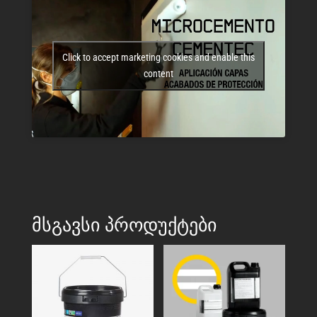
Click to accept marketing cookies and enable this
content
ᲛᲡᲒᲐᲕᲡᲘ ᲞᲠᲝᲓᲣᲥᲢᲔᲑᲘ