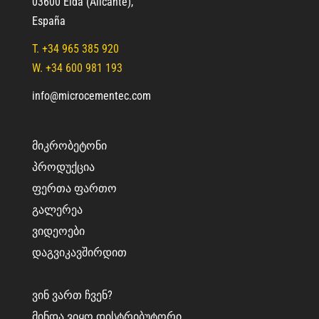
03600 Elda (Alicante)
,
España
T.
+34 965 385 920
W. +34 600 981 193
info@microcementec.com
ᲛᲘᲙᲠᲝᲑᲔᲢᲝᲜᲘ
ᲞᲠᲝᲓᲣᲥᲪᲘᲐ
ᲤᲔᲠᲗᲐ ᲤᲐᲠᲗᲝ
ᲒᲐᲚᲔᲠᲔᲐ
ᲕᲘᲓᲔᲝᲔᲑᲘ
ᲓᲐᲒᲕᲘᲙᲐᲕᲨᲘᲠᲓᲘᲗ
ᲕᲘᲜ ᲕᲐᲠᲗ ᲩᲕᲔᲜ?
ᲛᲘᲜᲓᲐ ᲕᲘᲧᲝ ᲓᲘᲡᲢᲠᲘᲑᲣᲢᲝᲠᲘ