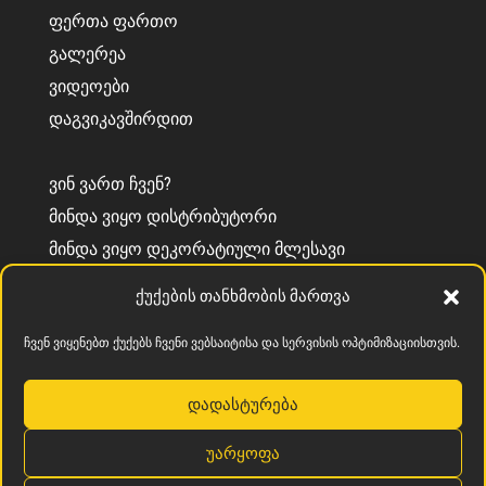
ᲤᲔᲠᲗᲐ ᲤᲐᲠᲗᲝ
ᲒᲐᲚᲔᲠᲔᲐ
ᲕᲘᲓᲔᲝᲔᲑᲘ
ᲓᲐᲒᲕᲘᲙᲐᲕᲨᲘᲠᲓᲘᲗ
ᲕᲘᲜ ᲕᲐᲠᲗ ᲩᲕᲔᲜ?
ᲛᲘᲜᲓᲐ ᲕᲘᲧᲝ ᲓᲘᲡᲢᲠᲘᲑᲣᲢᲝᲠᲘ
ᲛᲘᲜᲓᲐ ᲕᲘᲧᲝ ᲓᲔᲙᲝᲠᲐᲢᲘᲣᲚᲘ ᲛᲚᲔᲡᲐᲕᲘ
ᲘᲜᲤᲝᲠᲛᲐᲪᲘᲐ CEMENTEC
ქუქების თანხმობის მართვა
ᲡᲝᲚᲘᲓᲐᲠᲝᲑᲘᲡ ᲕᲐᲚᲓᲔᲑᲣᲚᲔᲑᲐ
ჩვენ ვიყენებთ ქუქებს ჩვენი ვებსაიტისა და სერვისის ოპტიმიზაციისთვის.
დადასტურება
უარყოფა
კონფიდენციალურობის პოლიტიკა