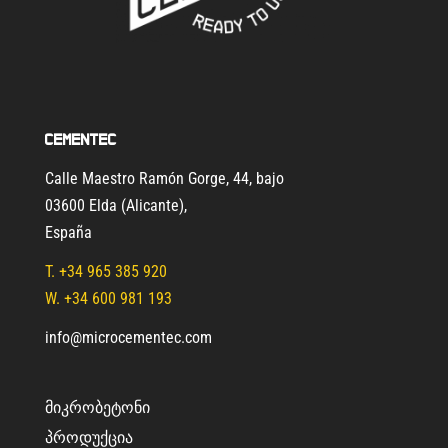
Cementec
Calle Maestro Ramón Gorge, 44, bajo
03600 Elda (Alicante)
,
España
T.
+34 965 385 920
W. +34 600 981 193
info@microcementec.com
ᲛᲘᲙᲠᲝᲑᲔᲢᲝᲜᲘ
ᲞᲠᲝᲓᲣᲥᲪᲘᲐ