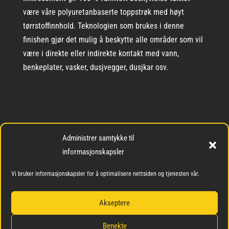
være våre polyuretanbaserte toppstrøk med høyt
tørrstoffinnhold. Teknologien som brukes i denne
finishen gjør det mulig å beskytte alle områder som vil
være i direkte eller indirekte kontakt med vann,
benkeplater, vasker, dusjvegger, dusjkar osv.
Administrer samtykke til
informasjonskapsler
Vi bruker informasjonskapsler for å optimalisere nettsiden og tjenesten vår.
Hvor du kan bruke
Akseptere
mikrosement på bad
Benekte