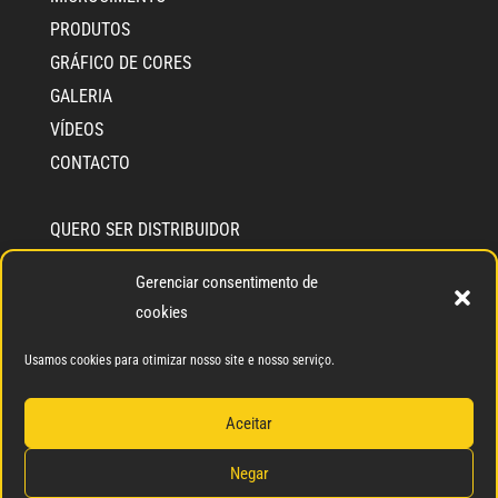
PRODUTOS
GRÁFICO DE CORES
GALERIA
VÍDEOS
CONTACTO
QUERO SER DISTRIBUIDOR
QUERO SER APLICADOR
Gerenciar consentimento de
INFO CEMENTEC
cookies
QUEM SOMOS
SELO DE COMPROMISSO SOLIDÁRIO
Usamos cookies para otimizar nosso site e nosso serviço.
Aceitar
Negar