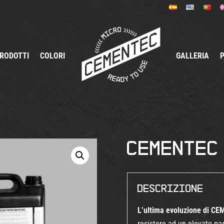
RODOTTI
COLORI
GALLERIA
Cementec
Descrizione
L’ultima evoluzione di C
resistere ad un elevato pa