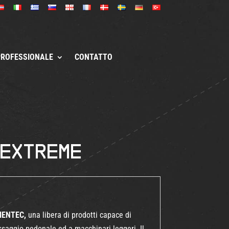
PROFESSIONALE
CONTATTO
 Extreme
EMENTEC,
una libera di prodotti capace di
ssaggio pedonale ed a macchinari leggeri. Il