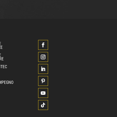
E
RE
E
RE
NTEC
 IMPEGNO