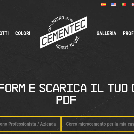
OTTI
COLORI
GALLERIA
PROF
form e scarica il tuo
pdf
ono Professionista / Azienda
Cerco microcemento per la mia ca