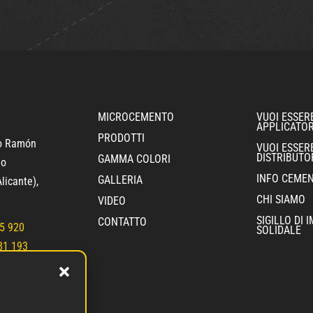
MICROCEMENTO
VUOI ESSER
APPLICATO
PRODOTTI
ro Ramón
VUOI ESSER
DISTRIBUTO
GAMMA COLORI
jo
INFO CEME
GALLERIA
licante)
,
CHI SIAMO
VIDEO
SIGILLO DI
CONTATTO
5 920
SOLIDALE
81 193
ementec.com