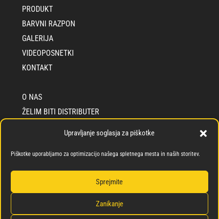
PRODUKT
BARVNI RAZPON
GALERIJA
VIDEOPOSNETKI
KONTAKT
O NAS
ŽELIM BITI DISTRIBUTER
ŽELIM BITI NANAŠALEC
Upravljanje soglasja za piškotke
SOLIDARNOSTNA ZAVEZA
Piškotke uporabljamo za optimizacijo našega spletnega mesta in naših storitev.
INFO CEMENTEC
Sprejmite
Zanikanje