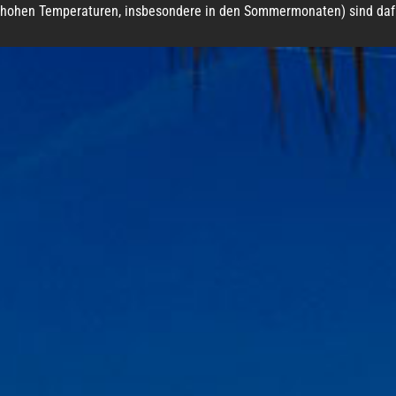
 hohen Temperaturen, insbesondere in den Sommermonaten) sind dafür