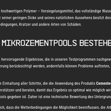
hochwertigen Polymer – Versiegelungsmittel, das vollständige Wasse
tz seiner geringen Dicke und seines natürlichen Aussehens besitzt di
edingungen, Kratzer und andere Arten von Schäden.
i Mikrozementpools besteh
t hervorragende Ergebnisse, die in unseren Testprogrammen nachgew
ung berücksichtigt werden, andernfalls können Probleme auftreten, 
e Einhaltung aller Schritte, die die Anwendung des Produkts
Cementec
stützen und beraten, damit das Ergebnis so optimal wie möglich wird.
n Pools gegeben ist. Daher ist eine technische Bewertung des Untergru
tlich, dass die Wetterbedingungen die Möglichkeit beeinflussen, die A