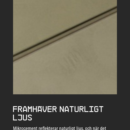
Framhäver naturligt
ljus
Mikrocement reflekterar naturligt ljus, och när det