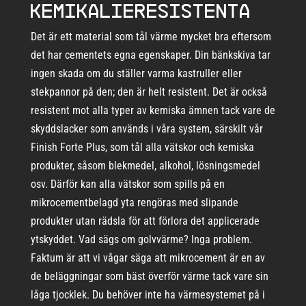
kemikalieresistenta
Det är ett material som tål värme mycket bra eftersom
det har cementets egna egenskaper. Din bänkskiva tar
ingen skada om du ställer varma kastruller eller
stekpannor på den; den är helt resistent. Det är också
resistent mot alla typer av kemiska ämnen tack vare de
skyddslacker som används i våra system, särskilt vår
Finish Forte Plus, som tål alla vätskor och kemiska
produkter, såsom blekmedel, alkohol, lösningsmedel
osv. Därför kan alla vätskor som spills på en
mikrocementbelagd yta rengöras med slipande
produkter utan rädsla för att förlora det applicerade
ytskyddet. Vad sägs om golvvärme? Inga problem.
Faktum är att vi vågar säga att mikrocement är en av
de beläggningar som bäst överför värme tack vare sin
låga tjocklek. Du behöver inte ha värmesystemet på i