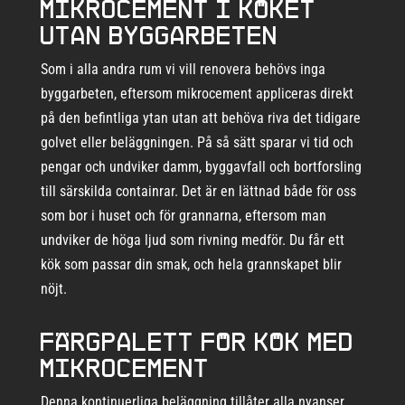
Mikrocement i köket
utan byggarbeten
Som i alla andra rum vi vill renovera behövs inga
byggarbeten, eftersom mikrocement appliceras direkt
på den befintliga ytan utan att behöva riva det tidigare
golvet eller beläggningen. På så sätt sparar vi tid och
pengar och undviker damm, byggavfall och bortforsling
till särskilda containrar. Det är en lättnad både för oss
som bor i huset och för grannarna, eftersom man
undviker de höga ljud som rivning medför. Du får ett
kök som passar din smak, och hela grannskapet blir
nöjt.
Färgpalett för kök med
mikrocement
Denna kontinuerliga beläggning tillåter alla nyanser