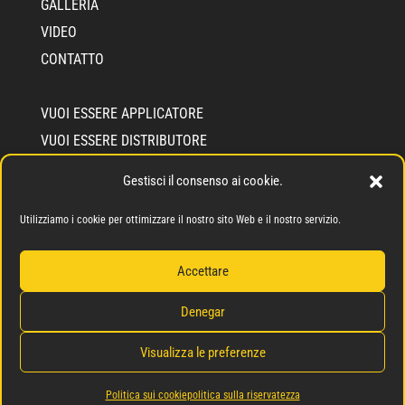
GALLERIA
VIDEO
CONTATTO
VUOI ESSERE APPLICATORE
VUOI ESSERE DISTRIBUTORE
INFO CEMENTEC
Gestisci il consenso ai cookie.
CHI SIAMO
SIGILLO DI IMPEGNO SOLIDALE
Utilizziamo i cookie per ottimizzare il nostro sito Web e il nostro servizio.
Accettare
Denegar
Politica sulla riservatezza
Gestione dei Cookie
Visualizza le preferenze
Politica sui cookie
politica sulla riservatezza