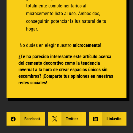
totalmente complementarios al
microcemento listo al uso. Ambos dos,
conseguirán potenciar la luz natural de tu
hogar.
¡No dudes en elegir nuestro
microcemento
!
¿Te ha parecido interesante este artículo acerca
del cemento decorativo como la tendencia
invernal a la hora de crear espacios únicos sin
escombros? ¡Comparte tus opiniones en nuestras
redes sociales!

Facebook

Twitter

Linkedin