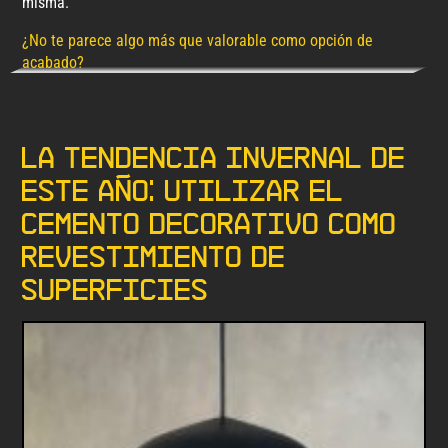
misma.
¿No te parece algo más que valorable como opción de
acabado?
La tendencia invernal de
este año: Utilizar el
cemento decorativo como
revestimiento de
superficies