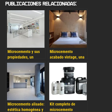
Publicaciones Relacionadas:
Microcemento y sus
Microcemento
propiedades, un
acabado vintage, una
material versátil para
idea para revestir y
2025
decorar con aires de
distinción y
singularidad
Microcemento alisado:
Kit completo de
estética homogénea y
microcemento