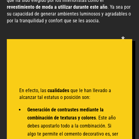
que ha sido elegido por los interioristas como el
revestimiento de moda a utilizar durante este año
. Ya sea por
su capacidad de generar ambientes luminosos y agradables o
por la tranquilidad y confort que se les asocia.
¿Por qué el
microcemento al uso
está de moda?
En efecto, las
cualidades
que le han llevado a
alcanzar tal estatus o posición son:
Generación de contrastes mediante la
combinación de texturas y colores
. Este año
debes apostarlo todo a la combinación. Si
algo te permite el cemento decorativo es, ser