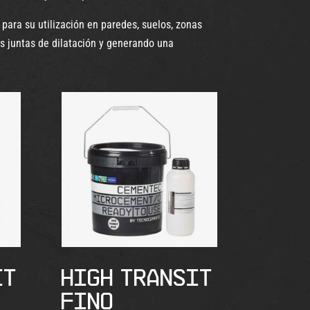
para su utilización en paredes, suelos, zonas
as juntas de dilatación y generando una
IT
HIGH TRANSIT
FINO