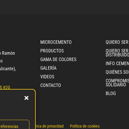
MICROCEMENTO
QUIERO SER
PRODUCTOS
QUIERO SER
ro Ramón
DISTRIBUID
GAMA DE COLORES
jo
INFO CEME
GALERÍA
licante)
,
QUIÉNES S
VIDEOS
COMPROMI
SOLIDARIO
CONTACTO
5 920
BLOG
81 193
ementec.com
referencias
Política de privacidad
Política de cookies