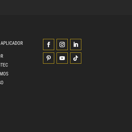
 APLICADOR
OR
NTEC
OMOS
SO