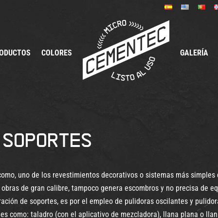
ODUCTOS
COLORES
GALERÍA
 soportes
como, uno de los revestimientos decorativos o sistemas más simples q
de obras de gran calibre, tampoco genera escombros y no precisa de 
aración de soportes, es por el empleo de pulidoras oscilantes y pulid
s como: taladro (con el aplicativo de mezcladora), llana plana o llan