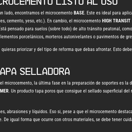
crocemento listo al uso
 un lado, encontramos el microcemento
BASE
. Este es ideal para apli
gres, cemento, yeso, etc.). En cambio, el microcemento
HIGH TRANSIT
 Está pensado para suelos (sobre todo) de alto tránsito peatonal, como
elementos porcelánicos, morteros autonivelantes o pavimentos de gre
uieras priorizar y del tipo de reforma que debas afrontar. Esto deber
capa selladora
 el microcemento, la última fase en la preparación de soportes es la
IMER
. Un producto tapa poros que consigue el sellado superficial del
es, abrasiones y líquidos. Eso si, pese a que el microcemento destaca
e. De igual forma que ocurre con otros materiales, se debe tener cuid