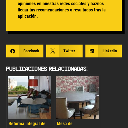
opiniones en nuestras redes sociales y haznos
llegar tus recomendaciones o resultados tras la
aplicación.

Facebook

Twitter

Linkedin
Publicaciones Relacionadas:
Reforma integral de
Mesa de