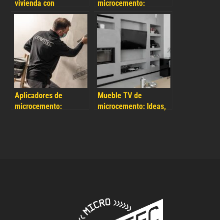
vivienda con
microcemento:
microcemento: El
Disfruta del mueble
secreto para renovar
revestido por
tu vivienda con un
antonomasia en el
resultado rápido y
foco de tu hogar
económico
Aplicadores de
Mueble TV de
microcemento:
microcemento: Ideas,
beneficios de aplicar
diseño y cómo
microcemento
revestirlo paso a paso
Cementec como
profesional o empresa